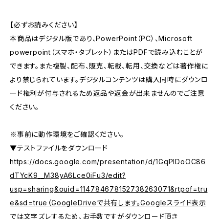
【必ずお読みください】
本商品はデジタル版であり、PowerPoint（PC）、Microsoft
powerpoint（スマホ・タブレット）またはPDFで読み込むことが
できます。また複製、配布、販売、転載、転用、交換などは著作権に
より禁じられています。デジタルコンテンツは購入同時にダウンロ
ード権利が付与されるため返品や返金が出来ませんのでご注意
ください。
※事前に動作環境をご確認ください。
▼テストファイルをダウンロード
https://docs.google.com/presentation/d/1GqPlDoOC86
dTYcK9__M38yA6Lce0iFu3/edit?
usp=sharing&ouid=114784678152738263071&rtpof=tru
e&sd=true（GoogleDriveで共有します。Googleスライド表示
では文字ズレするため、お手数ですがダウンロード頂き