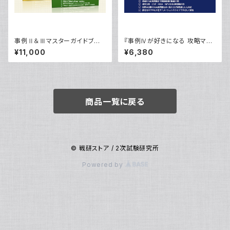
事例Ⅱ＆Ⅲマスターガイドブー
『事例Ⅳが好きになる 攻略マス
ストパック
ターガイド』
¥11,000
¥6,380
商品一覧に戻る
© 戦研ストア / 2次試験研究所
Powered by