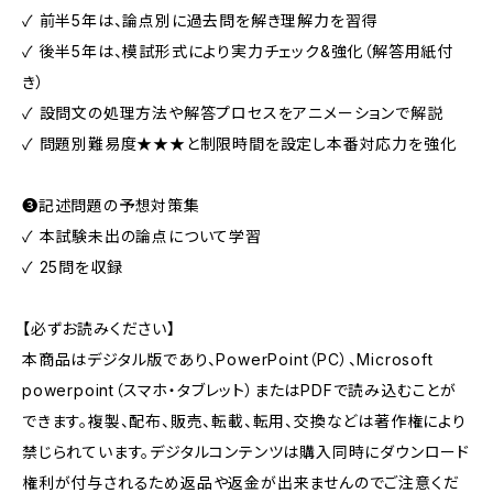
✓ 前半5年は、論点別に過去問を解き理解力を習得
✓ 後半5年は、模試形式により実力チェック&強化（解答用紙付
き）
✓ 設問文の処理方法や解答プロセスをアニメーションで解説
✓ 問題別難易度★★★と制限時間を設定し本番対応力を強化
❸記述問題の予想対策集
✓ 本試験未出の論点について学習
✓ 25問を収録
【必ずお読みください】
本商品はデジタル版であり、PowerPoint（PC）、Microsoft
powerpoint（スマホ・タブレット）またはPDFで読み込むことが
できます。複製、配布、販売、転載、転用、交換などは著作権により
禁じられています。デジタルコンテンツは購入同時にダウンロード
権利が付与されるため返品や返金が出来ませんのでご注意くだ