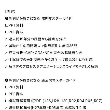
【内容】
➊事例Ⅳが好きになる 攻略マスターガイド
∟PPT資料
∟PDF資料
✓ 過去問19年分の履歴から論点を分析
✓ 基礎から応用問題まで難易度別に厳選35問
✓ 経営分析・CVP・ODA・NPV 完全攻略講義付き
✓ 本試験での未出問題を多く取り上げ初見殺しにも対応
✓ 解き方のプロセスをアニメーションスライドでやさしく解説
➋事例Ⅳが好きになる 過去問マスターガイド
∟PPT資料
∟PDF資料
∟模試用解答用紙PDF (H26,H28,H30,R02,R04,R06,R07)
✓ 過去問10年分(H27年度~R05年度)の解説手引書